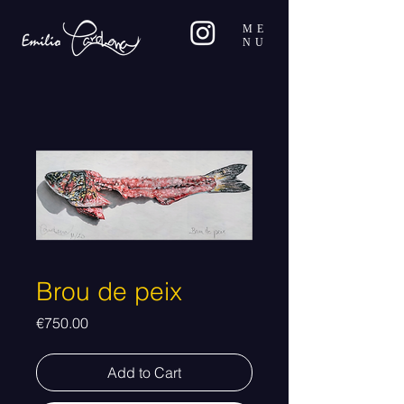
ME
NU
Brou de peix
Price
€750.00
Add to Cart